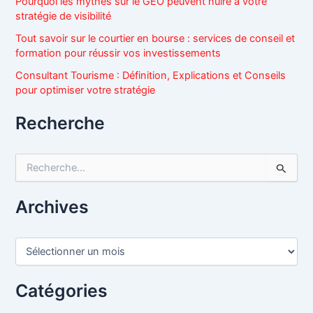
Pourquoi les mythes sur le GEO peuvent nuire à votre
stratégie de visibilité
Tout savoir sur le courtier en bourse : services de conseil et
formation pour réussir vos investissements
Consultant Tourisme : Définition, Explications et Conseils
pour optimiser votre stratégie
Recherche
R
e
c
h
Archives
e
r
c
A
h
r
e
c
r
h
Catégories
i